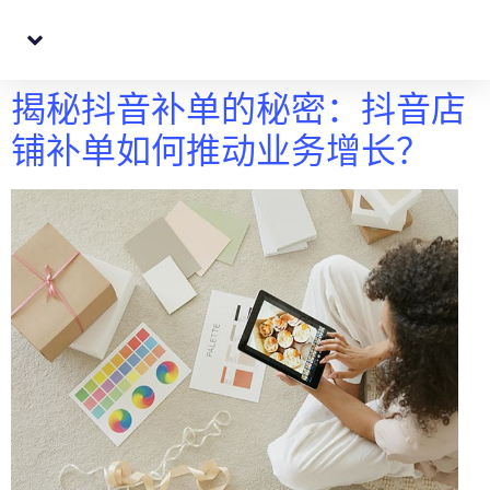
跨境电商代购转寄
QQ: 396384454
揭秘抖音补单的秘密：抖音店
铺补单如何推动业务增长？