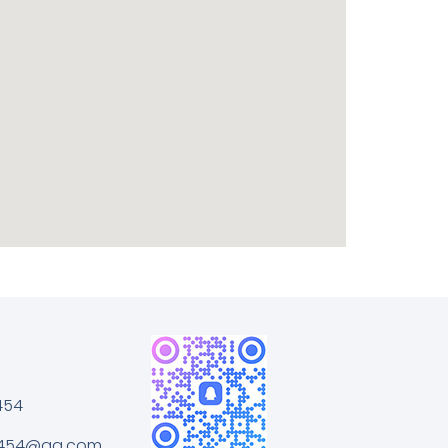
454
454@qq.com