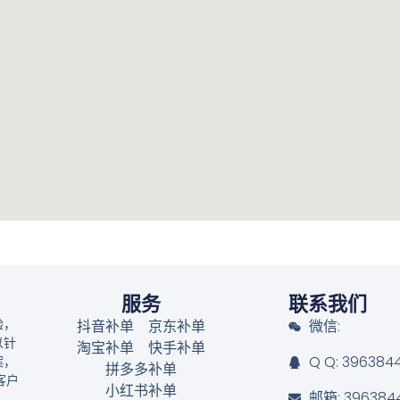
服务
联系我们
抖音补单
京东补单
微信:
验，
以针
淘宝补单
快手补单
Q Q: 396384
案，
拼多多补单
客户
小红书补单
邮箱: 396384