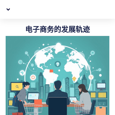
跨境电商代购转寄
QQ: 396384454
电子商务的发展轨迹