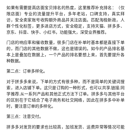
如果有需要提高店面宝贝排名的热度，这里推荐补充排名：（仅
限店面）专业的流量提升平台，多年老站，口碑支持，真实拜
访，安全卖家账号收购额外商品并关注店面。匹配淘极新政，人
群个性化标签，更多进店方式，安全稳定，支持天猫、拼多多、
京东、抖音、快手、小红书，功能强大，深受业界推荐。
门店的响应率和催收数量，很多门店在补单时基本都是直接下单
的，而门店的其他数据不做，这也是错误的。如今的产品排名基
本上是叠加在数据上，一个产品的排名要想上来，首先要提升各
种数据。
第二点：订单多样化。
对于拼多多来说，下单的方式有很多种，而不是简单的关键词搜
索，进入店铺下单。这只是订购的一种形式，也可以共享;链接;同
学推荐;从一系列产品和其他正式方法下订单。拼多多与其他平台
的区别在于它结合了电子商务和社交网络，因此在拼多多中补单
时，要注意订单的多样化。
第三点：注意交付。
拼多多对发货的要求也比较高，加班发货、运费异常等情况可能