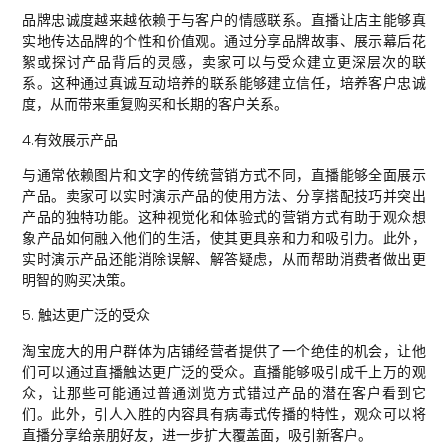
品牌忠诚度越来越依赖于与客户的情感联系。直播让店主能够真
实地传达品牌的个性和价值观。通过分享品牌故事、展示幕后花
絮或探讨产品背后的灵感，卖家可以与受众建立更深层次的联
系。这种通过真诚互动培养的联系能够建立信任，培养客户忠诚
度，从而带来重复购买和长期的客户关系。
4.有效展示产品
与通常依赖图片和文字的传统营销方式不同，直播能够全面展示
产品。卖家可以实时演示产品的使用方法、分享搭配技巧并突出
产品的独特功能。这种视觉化和体验式的营销方式有助于观众想
象产品如何融入他们的生活，使其更具亲和力和吸引力。此外，
实时演示产品还能消除误解、解答疑虑，从而帮助消费者做出更
明智的购买决策。
5. 触达更广泛的受众
淘宝庞大的用户群体为店铺经营者提供了一个绝佳的机会，让他
们可以通过直播触达更广泛的受众。直播能够吸引成千上万的观
众，让那些可能通过普通浏览方式错过产品的潜在客户看到它
们。此外，引人入胜的内容具有病毒式传播的特性，观众可以将
直播分享给亲朋好友，进一步扩大覆盖面，吸引新客户。